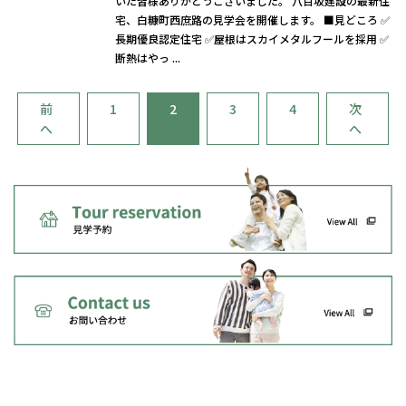
いた皆様ありがとうございました。 八百坂建設の最新住
宅、白糠町西庶路の見学会を開催します。 ■見どころ ✅
長期優良認定住宅 ✅屋根はスカイメタルフールを採用 ✅
断熱はやっ ...
前
1
2
3
4
次
へ
へ