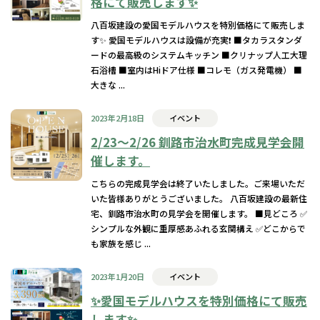
格にて販売します✨
八百坂建設の愛国モデルハウスを特別価格にて販売しま
す✨ 愛国モデルハウスは設備が充実❗️ ■タカラスタンダ
ードの最高級のシステムキッチン ■クリナップ人工大理
石浴槽 ■室内はHiドア仕様 ■コレモ（ガス発電機） ■
大きな ...
2023年2月18日
イベント
2/23〜2/26 釧路市治水町完成見学会開
催します。
こちらの完成見学会は終了いたしました。ご来場いただ
いた皆様ありがとうございました。 八百坂建設の最新住
宅、釧路市治水町の見学会を開催します。 ■見どころ ✅
シンプルな外観に重厚感あふれる玄関構え ✅どこからで
も家族を感じ ...
2023年1月20日
イベント
✨愛国モデルハウスを特別価格にて販売
します✨