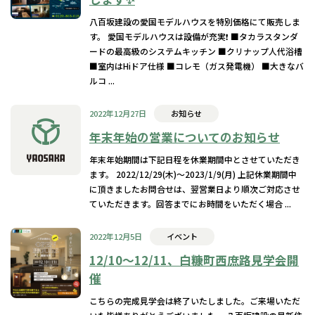
八百坂建設の愛国モデルハウスを特別価格にて販売しま
す。 愛国モデルハウスは設備が充実❗️ ■タカラスタンダ
ードの最高級のシステムキッチン ■クリナップ人代浴槽
■室内はHiドア仕様 ■コレモ（ガス発電機） ■大きなバ
ルコ ...
2022年12月27日
お知らせ
年末年始の営業についてのお知らせ
年末年始期間は下記日程を休業期間中とさせていただき
ます。 2022/12/29(木)〜2023/1/9(月) 上記休業期間中
に頂きましたお問合せは、翌営業日より順次ご対応させ
ていただきます。回答までにお時間をいただく場合 ...
2022年12月5日
イベント
12/10〜12/11、白糠町西庶路見学会開
催
こちらの完成見学会は終了いたしました。ご来場いただ