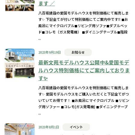
ます ／
八百坂建設の愛国モデルハウスを特別価格にて販売しま
す✨ 下記全てが付いて特別価格にてご案内中です‼️ ◼︎お
風呂にマイクロバブル◼︎リビング用ソファ◼︎ダブルベッ
ド◼︎コレモ（ガス発電機） ◼︎ダイニングテーブル◼︎階段
...
2023年9月19日
お知らせ
最新文苑モデルハウス公開中&愛国モデ
ルハウス特別価格にてご案内しておりま
す✨
八百坂建設の愛国モデルハウスを特別価格にて販売しま
す✨ 愛国モデルハウスをご購入いただくと下記全てがつ
いていてお得です！ ◼︎お風呂にマイクロバブル ◼︎リビン
グ用ソファー ◼︎コレモ(ガス発電機) ◼︎ダイニングテーブ
...
2023年8月1日
イベント