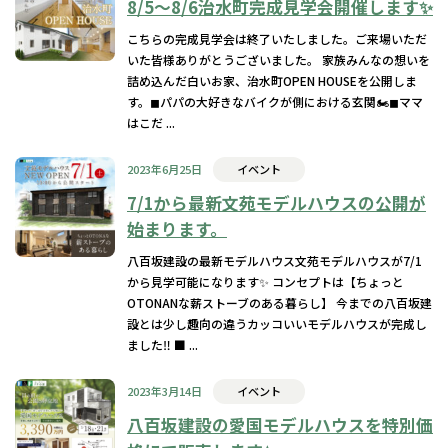
8/5〜8/6治水町完成見学会開催します✨
こちらの完成見学会は終了いたしました。ご来場いただ
いた皆様ありがとうございました。 家族みんなの想いを
詰め込んだ白いお家、治水町OPEN HOUSEを公開しま
す。◼︎パパの大好きなバイクが側における玄関🏍️◼︎ママ
はこだ ...
2023年6月25日
イベント
7/1から最新文苑モデルハウスの公開が
始まります。
八百坂建設の最新モデルハウス文苑モデルハウスが7/1
から見学可能になります✨ コンセプトは【ちょっと
OTONANな薪ストーブのある暮らし】 今までの八百坂建
設とは少し趣向の違うカッコいいモデルハウスが完成し
ました‼️ ■ ...
2023年3月14日
イベント
八百坂建設の愛国モデルハウスを特別価