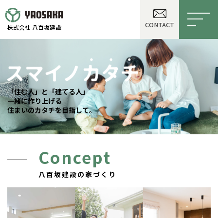
CONTACT
株式会社 八百坂建設
「住む人」と「建てる人」
「住む人」と「建てる人」
「住む人」と「建てる人」
一緒に作り上げる
一緒に作り上げる
一緒に作り上げる
住まいのカタチを目指して。
住まいのカタチを目指して。
住まいのカタチを目指して。
Concept
八百坂建設の家づくり