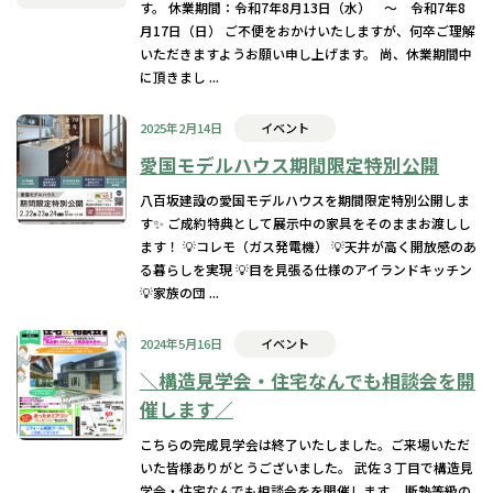
す。 休業期間：令和7年8月13日（水） ～ 令和7年8
月17日（日） ご不便をおかけいたしますが、何卒ご理解
いただきますようお願い申し上げます。 尚、休業期間中
に頂きまし ...
2025年2月14日
イベント
愛国モデルハウス期間限定特別公開
八百坂建設の愛国モデルハウスを期間限定特別公開しま
す✨ ご成約特典として展示中の家具をそのままお渡しし
ます！ 💡コレモ（ガス発電機） 💡天井が高く開放感のあ
る暮らしを実現 💡目を見張る仕様のアイランドキッチン
💡家族の団 ...
2024年5月16日
イベント
＼構造見学会・住宅なんでも相談会を開
催します／
こちらの完成見学会は終了いたしました。ご来場いただ
いた皆様ありがとうございました。 武佐３丁目で構造見
学会・住宅なんでも相談会をを開催します。 断熱等級の